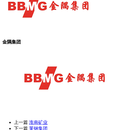
金隅集团
上一篇
淮南矿业
下一篇
莱钢集团