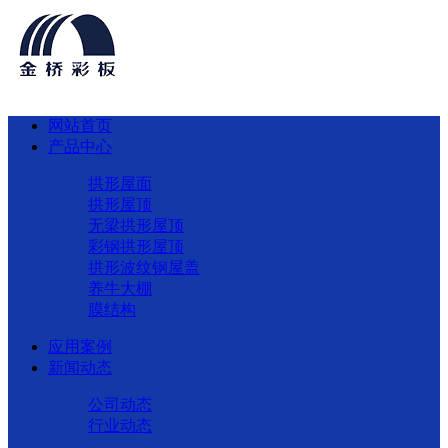
网站首页
产品中心
拱形屋面
拱形屋顶
无梁拱形屋顶
彩钢拱形屋顶
拱形波纹钢屋盖
养牛大棚
膜结构
应用案例
新闻动态
公司动态
行业动态