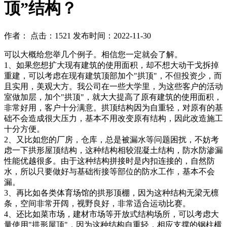
顶”结构？
作者： 点击：1521 发布时间：2022-11-30
可以大概给您举几个例子。相信您一定就会了解。
1、如果您想扩大现有建筑的使用面积，却不想大动干戈拆掉
重建，可以考虑在现有建筑顶部加个"拱顶"，不但投资少，而
且实用，美观大方。我公司在一些大学里，为这些客户的活动
室做加层，加个"拱顶"，就大大提高了原有建筑的使用面积，
非常好用，客户十分满意。拱顶结构因为自重轻，对原有的基
础不会造成很大压力，基本不用改变原有结构，因此改造施工
十分方便。
2、又比如您的厂房，仓库，总是被漏水等问题困扰，不妨考
虑一下拱形屋顶结构，这种结构相较混凝土结构，防水防渗漏
性能优越很多。由于这种结构拼接时是内扣连接的，自然防
水，所以只要做好与基础衔接等部位的防水工作，基本不会
漏。
3、再比如各类体育场馆的拱形顶棚，因为这种结构无梁无檩
条，空间非常开阔，视野良好，非常适合运动比赛。
4、还比如菜市场，建材市场等开放式结构场所，可以考虑大
量使用"拱形屋顶"，因为这种结构自重轻，相应支撑的钢柱横