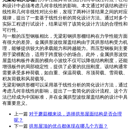
构设计中必须考虑几何非线性的影响。本文通过对该结构进行
线性和几何非线性对比分析，发现了两种计算结果之间的对应
规律，提出了一套基于线性分析的简化设计方法。通过对多个
实际工程进行试设计，结果证明了该简化设计方法的合理性和
可行性。
与一般的压型钢板相比，无梁彩钢拱形棚结构在力学性能方面
有很大的差异。金属拱形波纹屋盖结构由于其拱形结构受力机
理，能够提供较大的承载能力和跨越能力。而压型钢板则主要
用于梁檩配合，适用于跨度较小的场合。此外，金属拱形波纹
屋盖结构板件表面的横向小波纹不仅可以降低结构刚度，还能
增强板件的局部稳定性，提供了必要的抗扭刚度。该结构通常
需要承受多种荷载，如自重、保温荷载、吊顶荷载、雪荷载、
积灰荷载和风荷载等。
无梁彩钢拱形棚可以采用基于线性分析的简化设计方法，通过
考虑几何非线性的影响，提出了一套简化的设计流程。这个方
法已经成为中国标准，并在金属拱型波纹屋盖结构的设计中具
有重要意义。
上一篇
对于蘑菇棚来说，选择拱形屋面结构是否合理
呢？
下一篇
拱形屋顶的优点都体现在哪几个方面？