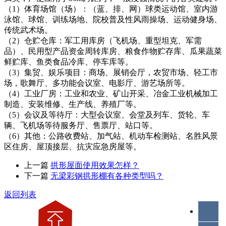
（1）体育场馆（场）：（蓝、排、网）球类运动馆、室内游
泳馆、球馆、训练场地、院校普及性风雨操场、运动健身场、
传统武术场。
（2）仓贮仓库：军工用库房（飞机场、重型坦克、军需
品）、民用型产品资金周转库房、粮食作物贮存库、瓜果蔬菜
鲜贮库、鱼类食品冷库、停车库等。
（3）集贸、娱乐项目：商场、展销会厅，农贸市场、轻工市
场，歌舞厅、多功能会议室、电影厅、游艺场所等。
（4）工业厂房：工业和农业、矿山开采、冶金工业机械加工
制造、安装维修、生产线、养殖厂等。
（5）会议及等待厅：大型会议室、会堂及列车、货轮、车
辆、飞机场等待服务厅、售票厅、站口等。
（6）其他：公路收费站、加气站、机动车检测站、名胜风景
区住房、屋顶接层、抗灾应急房屋等。
上一篇
拱形屋面使用效果怎样？
下一篇
无梁彩钢拱形棚有各种类型吗？
返回列表