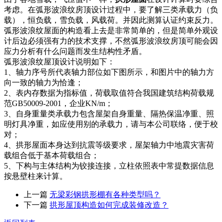
考虑。在弧形波浪纹房顶设计过程中，要了解三类承载力（负
载），恒负载，雪负载，风载荷。并因此测算认证约束反力。
弧形波浪纹屋面的构造看上去是非常简单的，但是简单外观设
计后边必须强有力的技术支撑，不然弧形波浪纹房顶可能会因
应力分析有什么问题而发生结构性矛盾。
弧形波浪纹屋顶设计说明如下：
1、轴力序号所代表轴力部位如下图所示，和图片中的轴力方
向一致的轴力为恰逢；
2、表内存数据为指标值，荷载取值符合我国建筑结构荷载规
范GB50009-2001，企业KN/m；
3、自身重量类承载力包含屋架自身重量、隔热保温净重、照
明灯具净重，如应使用别的承载力，请与本公司联络，便于校
对；
4、拱形屋面本身达到抗震等级要求，屋架轴力中地震灾害荷
载组合低于基本荷载组合；
5、下构与主体结构为铰接连接，立柱依照表中常提数据信息
按悬壁柱来计算。
上一篇
无梁彩钢拱形棚有各种类型吗？
下一篇
拱形屋顶构造如何完成装修改造？