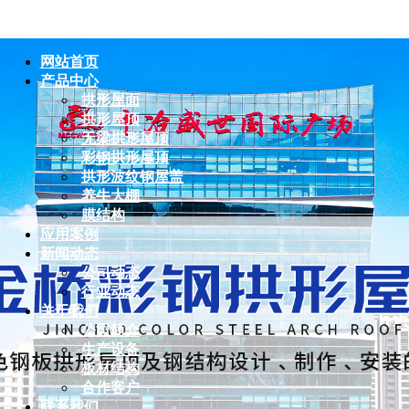
网站首页
产品中心
拱形屋面
拱形屋顶
无梁拱形屋顶
彩钢拱形屋顶
拱形波纹钢屋盖
养牛大棚
膜结构
应用案例
新闻动态
公司动态
行业动态
关于我们
公司简介
生产设备
板材结构
合作客户
联系我们