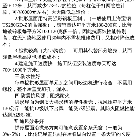
至9~12米，从而减少1/3~1/2的柱位（每柱位于打两管桩计
算，可省6000元左右）大大降低总造价；
2.拱形屋面用特高强彩钢板压制，（一般使用上海宝钢
TS280GD-Z的高强板），镀锌量达每平方米180-200克，比普
通镀锌板每平方米100-120克多一倍，因此抗腐蚀性能特别
高，在无污染地区使用30年内不需花维修费用，又相对降低成
本；
3.起拱较高（为1/5跨度），可用其代替部分墙身，从而
降低屋檐高度也降低成本；
4.建造施工速度快，施工队伍安装速度每天可达
700~1000平方米。
三.防水性好
每单榀拱形屋面单元瓦之间用咬边机进行咬合，不需用
螺栓，整个屋盖无钉孔，漏水。
四.防震抗风强，阻燃耐火
拱形屋面为钢质大梯形槽的弹性板壳，抗风压每平方米
130公斤，能抗12级以下台风，能受7级强震。其防火阻燃性能
达到A级标准。
五.通风效果好
拱形屋面沿拱形方向可随意设置多条天窗（一般为
3%~5%），比传统屋盖只能在屋脊纵向设置一条天窗的长度