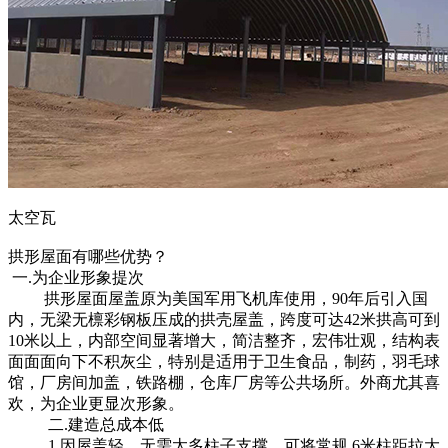
太空瓦
拱形屋面有哪些优势？
一.为企业形象提次
拱形屋面屋盖原为美国军用飞机库使用，90年后引入国
内，无梁无檩彩钢板压成的拱壳屋盖，跨度可达42米拱高可到
10米以上，内部空间显著增大，简洁整齐，宏伟壮观，结构表
面面面向下不积灰尘，特别是适用于卫生食品，制药，羽毛球
馆，厂房间加盖，铁路棚，仓库厂房等公共场所。外商尤其喜
欢，为企业更显次形象。
二.建造总成本低
1.因屋盖轻，无需太多柱子支撑，可将常规 6米柱距拉大