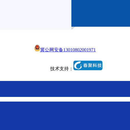
冀公网安备13010802001971
技术支持：