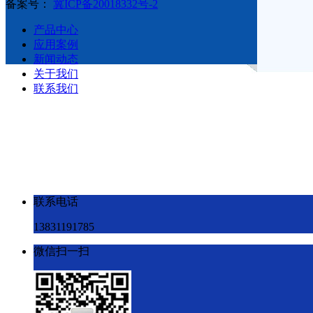
备案号：
冀ICP备20018332号-2
产品中心
应用案例
新闻动态
关于我们
联系我们
联系电话
13831191785
微信扫一扫