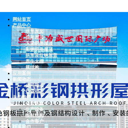
网站首页
产品中心
拱形屋面
拱形屋顶
无梁拱形屋顶
彩钢拱形屋顶
拱形波纹钢屋盖
养牛大棚
膜结构
应用案例
新闻动态
公司动态
行业动态
关于我们
公司简介
生产设备
板材结构
合作客户
联系我们